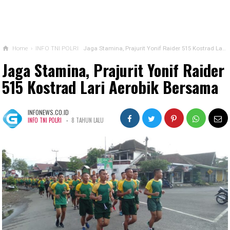
Home
›
INFO TNI POLRI
Jaga Stamina, Prajurit Yonif Raider 515 Kostrad Lari Aerobik Bersama
Jaga Stamina, Prajurit Yonif Raider
515 Kostrad Lari Aerobik Bersama
INFONEWS.CO.ID
-
INFO TNI POLRI
8 TAHUN LALU