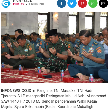
INFONEWS.CO.ID
-
INFONEWS
8 TAHUN LALU
INFONEWS.CO.ID ■
Panglima TNI Marsekal TNI Hadi
Tjahjanto, S.I.P. menghadiri Peringatan Maulid Nabi Muhammad
SAW 1440 H / 2018 M, dengan penceramah Wakil Ketua
Majelis Syuro Bakomubin (Badan Koordinasi Muballigh