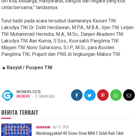
diri kita, keluarga, masyarakat, bangsa dan negara yang kita
cintai bersama,” tandasnya.
Turut hadir pada acara tersebut diantaranya Kasum TNI
Laksdya TNI Dr. Didit Herdiawan, M.P.A., M.B.A., Irjen TNI Letjen
TNI Muhammad Herindra, M.A., M.Sc., Danjen Akademi TNI
Laksdya TNI Aan Kurnia, S.Sos., Koorsahli Panglima TNI
Mayjen TNI Nono Suharsono, S.I.P., M.Si., para Asisten
Panglima TNI, Prajurit dan PNS di lingkungan Mabes TNI.
■ Rasyid / Puspen TNI
INFONEWS.CO.ID
-
INFONEWS
8 TAHUN LALU
BERITA TERKAIT
Apr 11, 2026
BAHARKAM
Membanggakan! 48 Siswa-Siswi MAN 2 Solok Raih Tiket