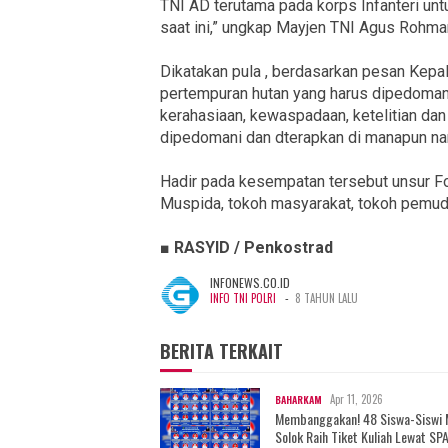
TNI AD terutama pada korps Infanteri un
saat ini,” ungkap Mayjen TNI Agus Rohman
Dikatakan pula , berdasarkan pesan Kepal
pertempuran hutan yang harus dipedomani 
kerahasiaan, kewaspadaan, ketelitian dan 
dipedomani dan dterapkan di manapun nan
Hadir pada kesempatan tersebut unsur F
Muspida, tokoh masyarakat, tokoh pemud
■ RASYID / Penkostrad
INFONEWS.CO.ID
-
INFO TNI POLRI
8 TAHUN LALU
BERITA TERKAIT
Apr 11, 2026
BAHARKAM
Membanggakan! 48 Siswa-Siswi
Solok Raih Tiket Kuliah Lewat SP