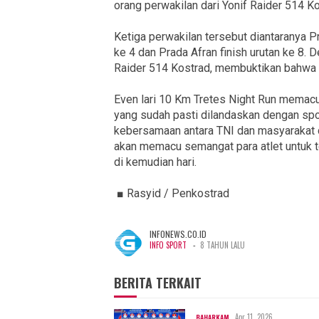
orang perwakilan dari Yonif Raider 514 K
Ketiga perwakilan tersebut diantaranya Pra
ke 4 dan Prada Afran finish urutan ke 8. D
Raider 514 Kostrad, membuktikan bahwa m
Even lari 10 Km Tretes Night Run memacu 
yang sudah pasti dilandaskan dengan sport
kebersamaan antara TNI dan masyarakat d
akan memacu semangat para atlet untuk te
di kemudian hari.
■ Rasyid / Penkostrad
INFONEWS.CO.ID
-
INFO SPORT
8 TAHUN LALU
BERITA TERKAIT
Apr 11, 2026
BAHARKAM