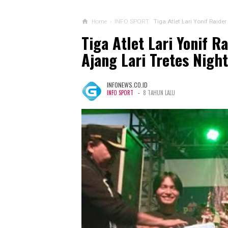
Home
›
INFO SPORT
Tiga Atlet Lari Yonif Raide
Tiga Atlet Lari Yonif 
Ajang Lari Tretes Nigh
INFONEWS.CO.ID
-
INFO SPORT
8 TAHUN LALU