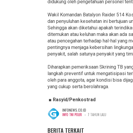
didukung oleh pengetahuan personel ten
Wakil Komandan Batalyon Raider 514 Ko
dan penyuluhan kesehatan ini bertujuan un
Sehingga akan diketahui apakah terindikas
ditemukan atau keluhan maka akan ada sa
atau pencegahan terhadap hal-hal yang 
pentingnya menjaga kebersihan lingkunga
penyakit, salah satunya penyakit yang tim
Diharapkan pemeriksaan Skrining TB yang 
langkah preventif untuk mengatisipasi te
oleh para anggota, agar kondisi bisa dija
yang cukup serta berolahraga.
■ Rasyid/Penkostrad
INFONEWS.CO.ID
-
INFO TNI POLRI
7 TAHUN LALU
BERITA TERKAIT