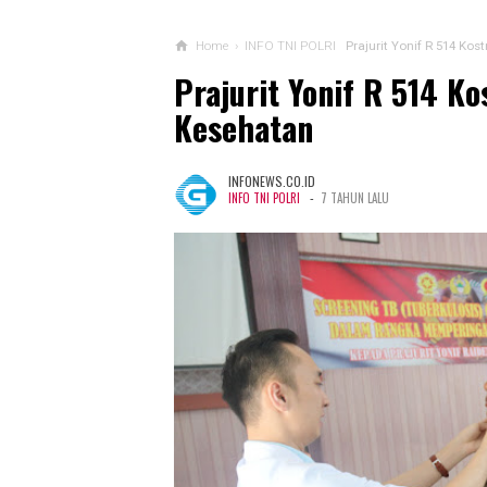
Home
›
INFO TNI POLRI
Prajurit Yonif R 514 Ko
Prajurit Yonif R 514 K
Kesehatan
INFONEWS.CO.ID
-
INFO TNI POLRI
7 TAHUN LALU