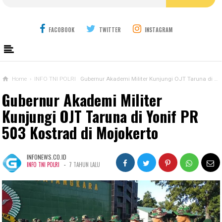
FACOBOOK
TWITTER
INSTAGRAM
Home
›
INFO TNI POLRI
Gubernur Akademi Militer Kunjungi OJT Taruna di Yonif PR 503 Kostrad di Mojokerto
Gubernur Akademi Militer
Kunjungi OJT Taruna di Yonif PR
503 Kostrad di Mojokerto
INFONEWS.CO.ID
-
INFO TNI POLRI
7 TAHUN LALU