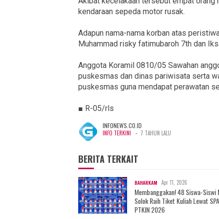
Akibat kecelakaan tersebut empat orang 
kendaraan sepeda motor rusak.
Adapun nama-nama korban atas peristiwa t
Muhammad risky fatimubaroh 7th dan Iksa
Anggota Koramil 0810/05 Sawahan anggo
puskesmas dan dinas pariwisata serta w
puskesmas guna mendapat perawatan sel
■ R-05/rls
INFONEWS.CO.ID
-
INFO TERKINI
7 TAHUN LALU
BERITA TERKAIT
Apr 11, 2026
BAHARKAM
Membanggakan! 48 Siswa-Siswi
Solok Raih Tiket Kuliah Lewat SP
PTKIN 2026