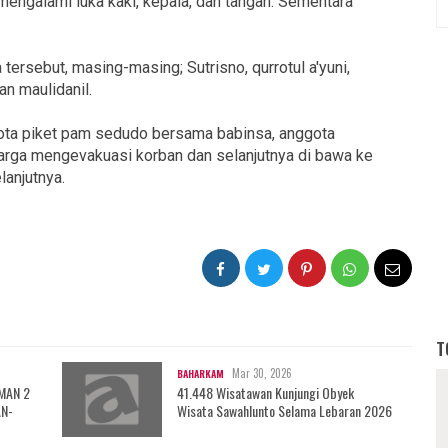
mengalami luka kaki, kepala, dan tangan. Sementara
ersebut, masing-masing; Sutrisno, qurrotul a'yuni,
n maulidanil.
ta piket pam sedudo bersama babinsa, anggota
arga mengevakuasi korban dan selanjutnya di bawa ke
anjutnya.
T
Mar 30, 2026
BAHARKAM
 MAN 2
41.448 Wisatawan Kunjungi Obyek
AN-
Wisata Sawahlunto Selama Lebaran 2026