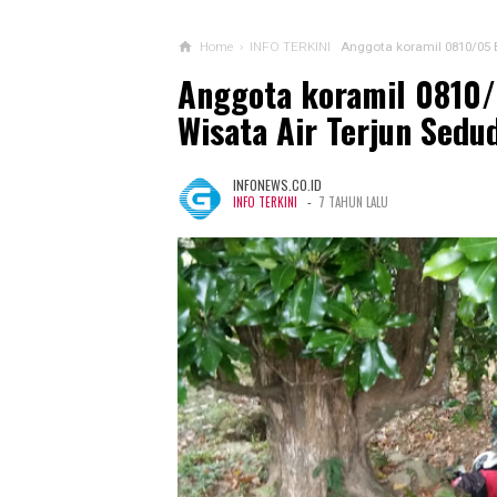
Home
›
INFO TERKINI
Anggota koramil 0810/05 
Anggota koramil 0810/
Wisata Air Terjun Sedu
INFONEWS.CO.ID
-
INFO TERKINI
7 TAHUN LALU