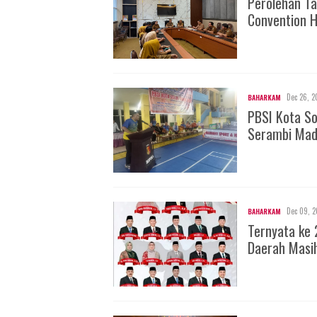
Perolehan Ta
Convention H
Dec 26, 2
BAHARKAM
PBSI Kota S
Serambi Mad
Dec 09, 2
BAHARKAM
Ternyata ke 
Daerah Masi