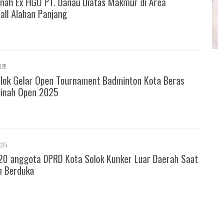
nah Ex HGU PT. Danau Diatas Makmur di Area
all Alahan Panjang
025
olok Gelar Open Tournament Badminton Kota Beras
inah Open 2025
025
20 anggota DPRD Kota Solok Kunker Luar Daerah Saat
h Berduka