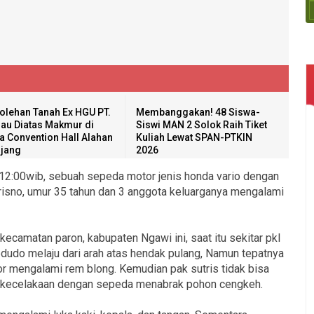
olehan Tanah Ex HGU PT.
Membanggakan! 48 Siswa-
au Diatas Makmur di
Siswi MAN 2 Solok Raih Tiket
a Convention Hall Alahan
Kuliah Lewat SPAN-PTKIN
jang
2026
kl.12:00wib, sebuah sepeda motor jenis honda vario dengan
isno, umur 35 tahun dan 3 anggota keluarganya mengalami
ecamatan paron, kabupaten Ngawi ini, saat itu sekitar pkl
 sedudo melaju dari arah atas hendak pulang, Namun tepatnya
tor mengalami rem blong. Kemudian pak sutris tidak bisa
di kecelakaan dengan sepeda menabrak pohon cengkeh.