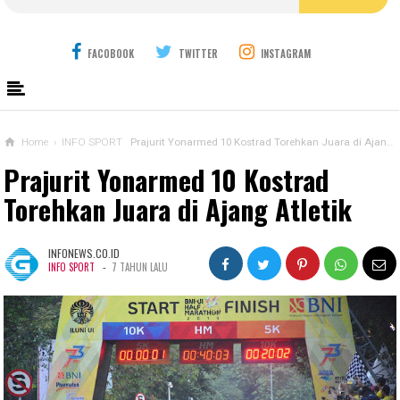
FACOBOOK
TWITTER
INSTAGRAM
Home
›
INFO SPORT
Prajurit Yonarmed 10 Kostrad Torehkan Juara di Ajang Atletik
Prajurit Yonarmed 10 Kostrad
Torehkan Juara di Ajang Atletik
INFONEWS.CO.ID
-
INFO SPORT
7 TAHUN LALU