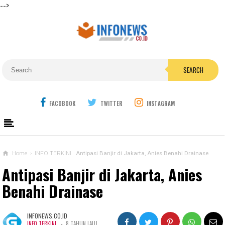
-->
SEARCH
FACOBOOK
TWITTER
INSTAGRAM
Home
›
INFO TERKINI
Antipasi Banjir di Jakarta, Anies Benahi Drainase
Antipasi Banjir di Jakarta, Anies
Benahi Drainase
INFONEWS.CO.ID
-
INFO TERKINI
8 TAHUN LALU