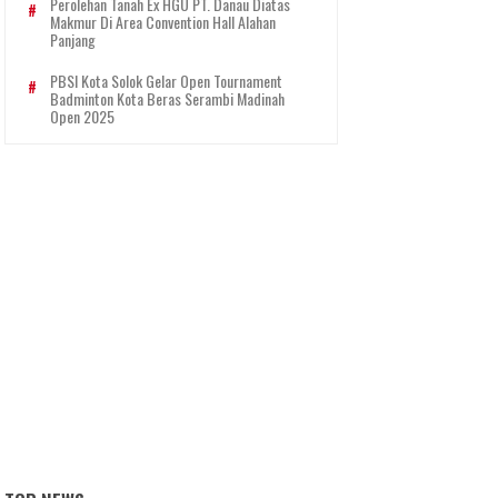
Perolehan Tanah Ex HGU PT. Danau Diatas
Makmur Di Area Convention Hall Alahan
Panjang
PBSI Kota Solok Gelar Open Tournament
Badminton Kota Beras Serambi Madinah
Open 2025