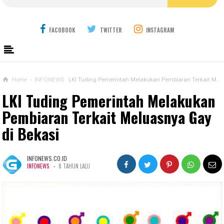
FACOBOOK
TWITTER
INSTAGRAM
Home
›
INFONEWS
LKI Tuding Pemerintah Melakukan Pembiaran Terkait Meluasnya Gay di Bekasi
LKI Tuding Pemerintah Melakukan
Pembiaran Terkait Meluasnya Gay
di Bekasi
INFONEWS.CO.ID
-
INFONEWS
8 TAHUN LALU