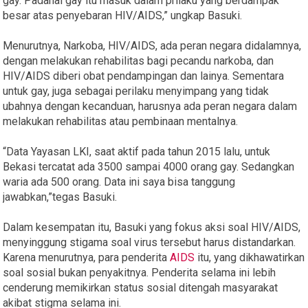
gay. Padahal gay itu masuk dalam prilaku yang berdampak
besar atas penyebaran HIV/AIDS,” ungkap Basuki.
Menurutnya, Narkoba, HIV/AIDS, ada peran negara didalamnya,
dengan melakukan rehabilitas bagi pecandu narkoba, dan
HIV/AIDS diberi obat pendampingan dan lainya. Sementara
untuk gay, juga sebagai perilaku menyimpang yang tidak
ubahnya dengan kecanduan, harusnya ada peran negara dalam
melakukan rehabilitas atau pembinaan mentalnya.
“Data Yayasan LKI, saat aktif pada tahun 2015 lalu, untuk
Bekasi tercatat ada 3500 sampai 4000 orang gay. Sedangkan
waria ada 500 orang. Data ini saya bisa tanggung
jawabkan,”tegas Basuki.
Dalam kesempatan itu, Basuki yang fokus aksi soal HIV/AIDS,
menyinggung stigama soal virus tersebut harus distandarkan.
Karena menurutnya, para penderita
AIDS
itu, yang dikhawatirkan
soal sosial bukan penyakitnya. Penderita selama ini lebih
cenderung memikirkan status sosial ditengah masyarakat
akibat stigma selama ini.