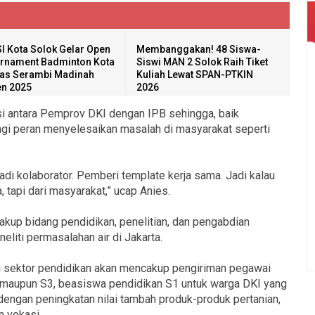
I Kota Solok Gelar Open
Membanggakan! 48 Siswa-
rnament Badminton Kota
Siswi MAN 2 Solok Raih Tiket
as Serambi Madinah
Kuliah Lewat SPAN-PTKIN
n 2025
2026
asi antara Pemprov DKI dengan IPB sehingga, baik
gi peran menyelesaikan masalah di masyarakat seperti
adi kolaborator. Pemberi template kerja sama. Jadi kalau
, tapi dari masyarakat,” ucap Anies.
akup bidang pendidikan, penelitian, dan pengabdian
liti permasalahan air di Jakarta.
di sektor pendidikan akan mencakup pengiriman pegawai
 maupun S3, beasiswa pendidikan S1 untuk warga DKI yang
it dengan peningkatan nilai tambah produk-produk pertanian,
 vokasi.