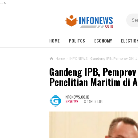
-->
HOME
POLITCS
ECONOMY
ELECTIO
Home
›
INFONEWS
Gandeng IPB, Pemprov DKI Ja
Gandeng IPB, Pemprov 
Penelitian Maritim di 
INFONEWS.CO.ID
-
INFONEWS
8 TAHUN LALU