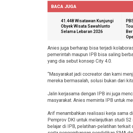
BACA JUGA
41.448 Wisatawan Kunjungi
PBS
Obyek Wisata Sawahlunto
Tou
Selama Lebaran 2026
Ber
Ope
Anies juga berharap bisa terjadi kolabor
pemerintah maupun IPB bisa saling berba
yang dia sebut konsep City 4.0.
“Masyarakat jadi cocreator dan kami menj
mereka bermasalah, solusi bukan dari kita
Jalin kerjasama dengan IPB ini juga menc
masyarakat. Anies meminta IPB untuk mene
Arif menambahkan realisasi kerja sama 
Pemprov DKI untuk melanjutkan studi S2
belajar di IPB, pelatihan-pelatihan terka
serta pengembangan pendidikan SMA dan