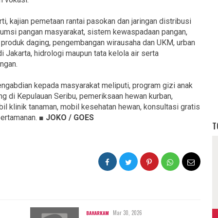
ti, kajian pemetaan rantai pasokan dan jaringan distribusi
sumsi pangan masyarakat, sistem kewaspadaan pangan,
uk produk daging, pengembangan wirausaha dan UKM, urban
i Jakarta, hidrologi maupun tata kelola air serta
angan.
pengabdian kepada masyarakat meliputi, program gizi anak
ing di Kepulauan Seribu, pemeriksaan hewan kurban,
l klinik tanaman, mobil kesehatan hewan, konsultasi gratis
 pertamanan.
■ JOKO / GOES
T
Mar 30, 2026
BAHARKAM