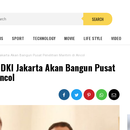
SEARCH
NS
SPORT
TECHNOLOGY
MOVIE
LIFE STYLE
VIDEO
karta Akan Bangun Pusat Penelitian Maritim di Ancol
DKI Jakarta Akan Bangun Pusat
Ancol