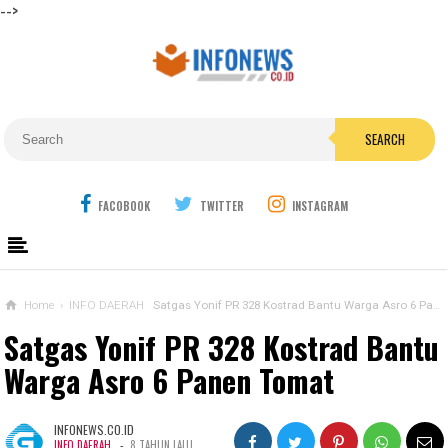
-->
SEARCH
FACOBOOK
TWITTER
INSTAGRAM
Home
›
INFO DAERAH
Satgas Yonif PR 328 Kostrad Bantu Warga Asro 6 Panen Tomat
Satgas Yonif PR 328 Kostrad Bantu
Warga Asro 6 Panen Tomat
INFONEWS.CO.ID
-
INFO DAERAH
8 TAHUN LALU