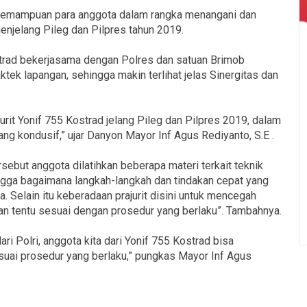
h kemampuan para anggota dalam rangka menangani dan
enjelang Pileg dan Pilpres tahun 2019.
strad bekerjasama dengan Polres dan satuan Brimob
tek lapangan, sehingga makin terlihat jelas Sinergitas dan
urit Yonif 755 Kostrad jelang Pileg dan Pilpres 2019, dalam
ng kondusif,” ujar Danyon Mayor Inf Agus Rediyanto, S.E .
sebut anggota dilatihkan beberapa materi terkait teknik
ngga bagaimana langkah-langkah dan tindakan cepat yang
. Selain itu keberadaan prajurit disini untuk mencegah
dan tentu sesuai dengan prosedur yang berlaku”. Tambahnya.
ri Polri, anggota kita dari Yonif 755 Kostrad bisa
uai prosedur yang berlaku,” pungkas Mayor Inf Agus