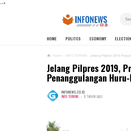
-->
HOME
POLITCS
ECONOMY
ELECTIO
Home
›
INFO TERKINI
Jelang Pilpres 2019, Praj
Jelang Pilpres 2019, Pr
Penanggulangan Huru-
INFONEWS.CO.ID
-
INFO TERKINI
8 TAHUN LALU