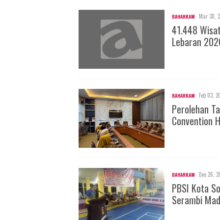
Mar 30, 
BAHARKAM
41.448 Wisa
Lebaran 202
Feb 03, 2
BAHARKAM
Perolehan Ta
Convention H
Dec 26, 2
BAHARKAM
PBSI Kota S
Serambi Mad