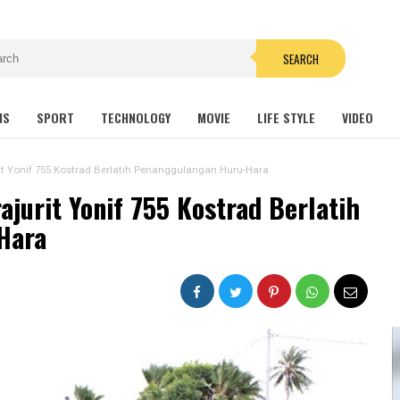
SEARCH
NS
SPORT
TECHNOLOGY
MOVIE
LIFE STYLE
VIDEO
urit Yonif 755 Kostrad Berlatih Penanggulangan Huru-Hara
ajurit Yonif 755 Kostrad Berlatih
Hara