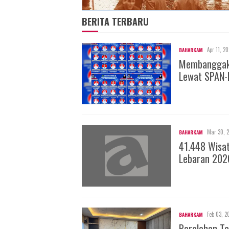
BERITA TERBARU
Apr 11, 2
BAHARKAM
Membanggakan
Lewat SPAN-
Mar 30, 
BAHARKAM
41.448 Wisa
Lebaran 202
Feb 03, 2
BAHARKAM
Perolehan Ta