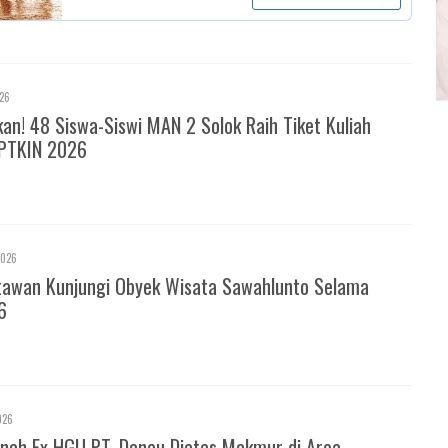
026
! 48 Siswa-Siswi MAN 2 Solok Raih Tiket Kuliah
PTKIN 2026
2026
tawan Kunjungi Obyek Wisata Sawahlunto Selama
6
026
nah Ex HGU PT. Danau Diatas Makmur di Area