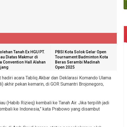
olehan Tanah Ex HGU PT.
PBSI Kota Solok Gelar Open
au Diatas Makmur di
Tournament Badminton Kota
a Convention Hall Alahan
Beras Serambi Madinah
jang
Open 2025
 hadiri acara Tabliq Akbar dan Deklarasi Komando Ulama
akhir pekan kemarin, di GOR Sumantri Brojonegoro,
au (Habib Rizieq) kembali ke Tanah Air. Jika terpilih jadi
embali ke Indonesia,” kata Prabowo yang disambut