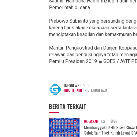
Saat ini Habibana Habib Rizieq masih ber
Pemerintah di sana.
Prabowo Subianto yang bersanding deng
karena haus akan kekuasaan serta lantaran
menciptakan keadilan dan kemakmuran bag
Mantan Pangkostrad dan Danjen Koppasus
relawan dan pendukungnya tetap menjag
Pemilu Presiden 2019. ■ GOES / AYIT P
INFONEWS.CO.ID
-
INFO TERKINI
8 TAHUN LALU
BERITA TERKAIT
Apr 11, 2026
BAHARKAM
Membanggakan! 48 Siswa-Siswi
Solok Raih Tiket Kuliah Lewat SP