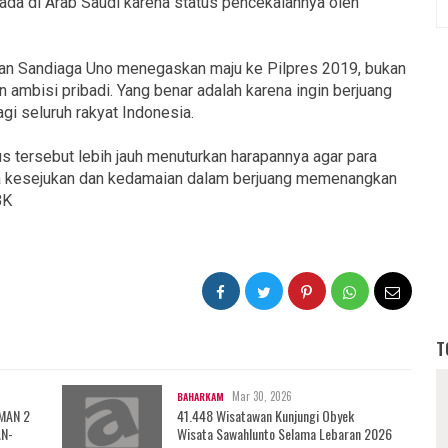
ada di Arab Saudi karena status pencekalannya oleh
an Sandiaga Uno menegaskan maju ke Pilpres 2019, bukan
 ambisi pribadi. Yang benar adalah karena ingin berjuang
i seluruh rakyat Indonesia.
 tersebut lebih jauh menuturkan harapannya agar para
a kesejukan dan kedamaian dalam berjuang memenangkan
BK
T
Mar 30, 2026
BAHARKAM
 MAN 2
41.448 Wisatawan Kunjungi Obyek
AN-
Wisata Sawahlunto Selama Lebaran 2026