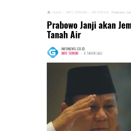
Home
›
INFO TERKINI
›
INFONEWS
Prabowo Jan
Prabowo Janji akan Je
Tanah Air
INFONEWS.CO.ID
-
INFO TERKINI
8 TAHUN LALU