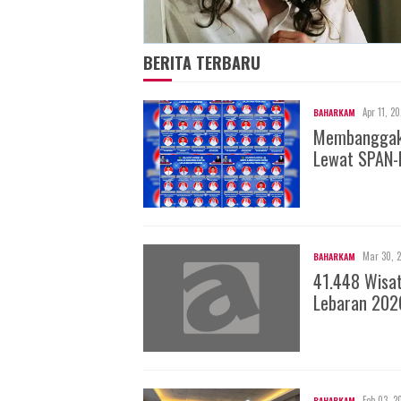
BERITA TERBARU
Apr 11, 2
BAHARKAM
Membanggakan
Lewat SPAN-
Mar 30, 
BAHARKAM
41.448 Wisa
Lebaran 202
Feb 03, 2
BAHARKAM