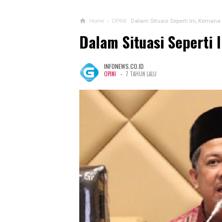
Home
›
OPINI
Dalam Situasi Seperti Ini, Keman
Dalam Situasi Seperti
INFONEWS.CO.ID
-
OPINI
7 TAHUN LALU