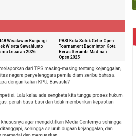
448 Wisatawan Kunjungi
PBSI Kota Solok Gelar Open
ek Wisata Sawahlunto
Tournament Badminton Kota
ama Lebaran 2026
Beras Serambi Madinah
Open 2025
melaporkan dari TPS masing-masing tentang kejanggalan,
itas negara penyelenggara pemilu diam seribu bahasa.
a apa dengan kalian KPU, Bawaslu?
petisi. Lalu kalau ada sengketa kita tunggu proses hukum.
gas, penuh basa-basi dan tidak memberikan kepastian
khususnya agar mengaktifkan Media Centernya sehingga
ditanggapi, sehingga seluruh dugaan kejanggalan, dan
ng memadai dan memuaskan.