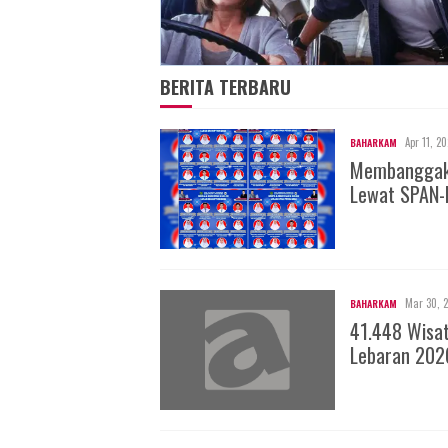
BERITA TERBARU
Apr 11, 2
BAHARKAM
Membanggakan
Lewat SPAN-
Mar 30, 
BAHARKAM
41.448 Wisa
Lebaran 202