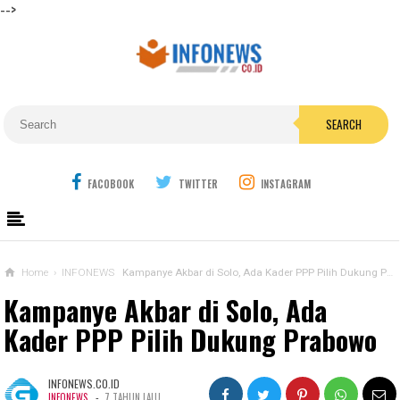
-->
SEARCH
FACOBOOK
TWITTER
INSTAGRAM
Home
›
INFONEWS
Kampanye Akbar di Solo, Ada Kader PPP Pilih Dukung Prabowo
Kampanye Akbar di Solo, Ada
Kader PPP Pilih Dukung Prabowo
INFONEWS.CO.ID
-
INFONEWS
7 TAHUN LALU