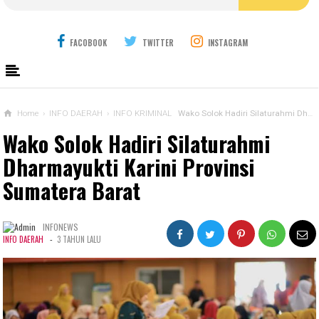
FACOBOOK
TWITTER
INSTAGRAM
Home
›
INFO DAERAH
›
INFO KRIMINAL
Wako Solok Hadiri Silaturahmi Dharmayukti Karini Provinsi Sumatera Barat
Wako Solok Hadiri Silaturahmi
Dharmayukti Karini Provinsi
Sumatera Barat
INFONEWS
-
INFO DAERAH
3 TAHUN LALU