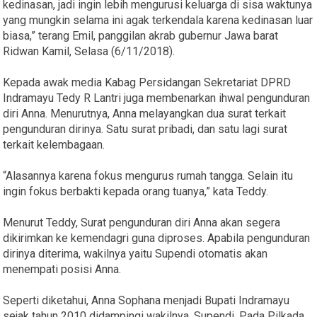
kedinasan, jadi ingin lebih mengurusi keluarga di sisa waktunya
yang mungkin selama ini agak terkendala karena kedinasan luar
biasa,” terang Emil, panggilan akrab gubernur Jawa barat
Ridwan Kamil, Selasa (6/11/2018).
Kepada awak media Kabag Persidangan Sekretariat DPRD
Indramayu Tedy R Lantri juga membenarkan ihwal pengunduran
diri Anna. Menurutnya, Anna melayangkan dua surat terkait
pengunduran dirinya. Satu surat pribadi, dan satu lagi surat
terkait kelembagaan.
“Alasannya karena fokus mengurus rumah tangga. Selain itu
ingin fokus berbakti kepada orang tuanya,” kata Teddy.
Menurut Teddy, Surat pengunduran diri Anna akan segera
dikirimkan ke kemendagri guna diproses. Apabila pengunduran
dirinya diterima, wakilnya yaitu Supendi otomatis akan
menempati posisi Anna.
Seperti diketahui, Anna Sophana menjadi Bupati Indramayu
sejak tahun 2010 didampingi wakilnya, Supendi. Pada Pilkada