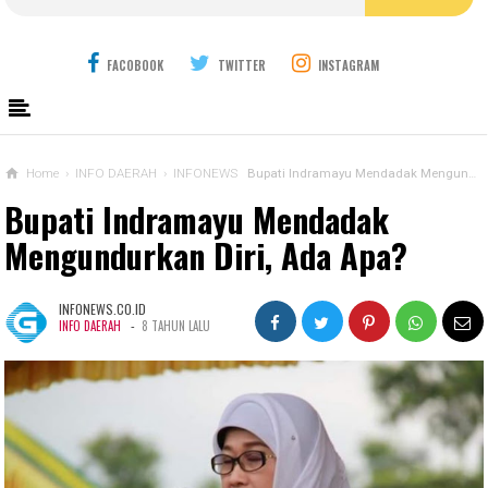
FACOBOOK
TWITTER
INSTAGRAM
Home
›
INFO DAERAH
›
INFONEWS
Bupati Indramayu Mendadak Mengundurkan Diri, Ada Apa?
Bupati Indramayu Mendadak
Mengundurkan Diri, Ada Apa?
INFONEWS.CO.ID
-
INFO DAERAH
8 TAHUN LALU