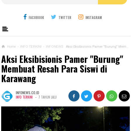
FACOBOOK
TWITTER
INSTAGRAM
Home
›
INFO TERKINI
›
INFONEWS
Aksi Eksibisionis Pamer "Burung" Membuat Resah Para Siswi di Karawang
Aksi Eksibisionis Pamer "Burung"
Membuat Resah Para Siswi di
Karawang
INFONEWS.CO.ID
-
INFO TERKINI
7 TAHUN LALU