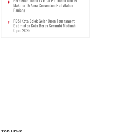
Perolehan Tanah Ex HGU PT. Danau Diatas
Makmur Di Area Convention Hall Alahan
Panjang
PBSI Kota Solok Gelar Open Tournament
Badminton Kota Beras Serambi Madinah
Open 2025