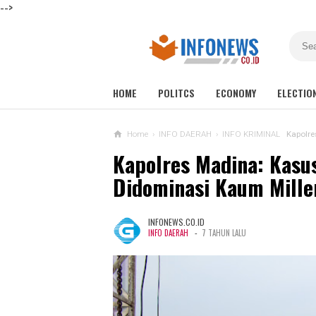
-->
HOME
POLITCS
ECONOMY
ELECTIO
Home
›
INFO DAERAH
›
INFO KRIMINAL
Kapolre
Kapolres Madina: Kasu
Didominasi Kaum Mille
INFONEWS.CO.ID
-
INFO DAERAH
7 TAHUN LALU