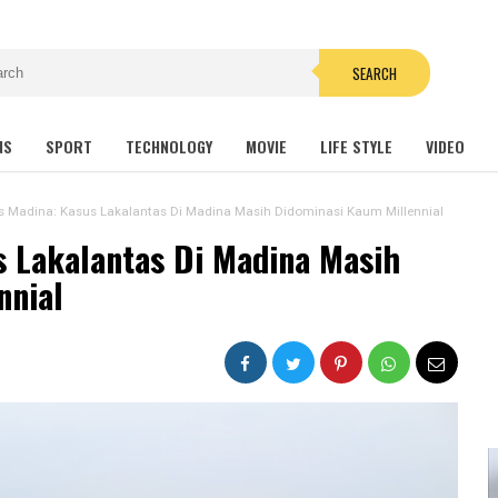
SEARCH
NS
SPORT
TECHNOLOGY
MOVIE
LIFE STYLE
VIDEO
s Madina: Kasus Lakalantas Di Madina Masih Didominasi Kaum Millennial
s Lakalantas Di Madina Masih
nnial