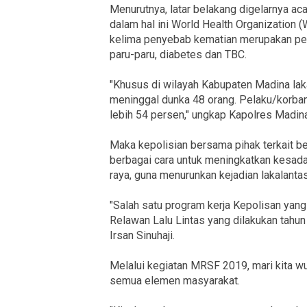
Menurutnya, latar belakang digelarnya ac
dalam hal ini World Health Organization
kelima penyebab kematian merupakan peny
paru-paru, diabetes dan TBC.
"Khusus di wilayah Kabupaten Madina la
meninggal dunka 48 orang. Pelaku/korban
lebih 54 persen," ungkap Kapolres Madina
Maka kepolisian bersama pihak terkait be
berbagai cara untuk meningkatkan kesadara
raya, guna menurunkan kejadian lakalant
"Salah satu program kerja Kepolisan ya
Relawan Lalu Lintas yang dilakukan tahun
Irsan Sinuhaji.
Melalui kegiatan MRSF 2019, mari kita wu
semua elemen masyarakat.