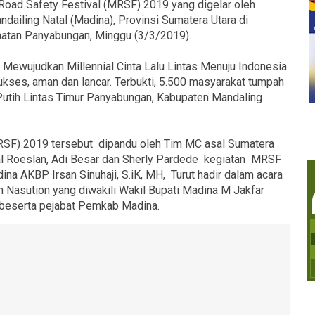
Road Safety Festival (MRSF) 2019 yang digelar‎ oleh
dailing Natal (Madina), Provinsi Sumatera Utara di
matan Panyabungan, Minggu (3/3/2019).
Mewujudkan Millennial Cinta Lalu Lintas Menuju Indonesia
ukses, aman dan lancar. Terbukti, 5.500 masyarakat tumpah
utih Lintas Timur Panyabungan, Kabupaten Mandaling
MRSF) 2019 tersebut dipandu oleh Tim MC asal Sumatera
sal Roeslan, Adi Besar dan Sherly Pardede kegiatan MRSF
a AKBP Irsan Sinuhaji, S.iK, MH, Turut hadir dalam acara
n Nasution yang diwakili Wakil Bupati Madina M Jakfar
 beserta pejabat Pemkab Madina.