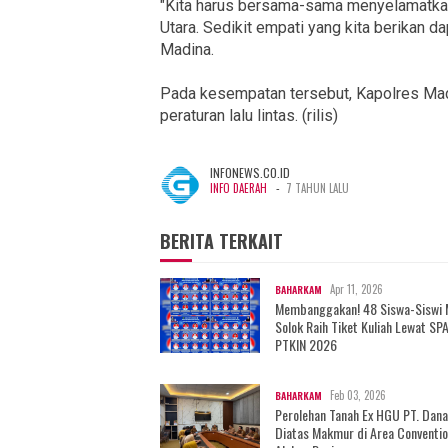
"Kita harus bersama-sama menyelamatkan
Utara. Sedikit empati yang kita berikan 
Madina.
Pada kesempatan tersebut, Kapolres Mad
peraturan lalu lintas. (rilis)
INFONEWS.CO.ID
-
INFO DAERAH
7 TAHUN LALU
BERITA TERKAIT
Apr 11, 2026
BAHARKAM
Membanggakan! 48 Siswa-Siswi
Solok Raih Tiket Kuliah Lewat SP
PTKIN 2026
Feb 03, 2026
BAHARKAM
Perolehan Tanah Ex HGU PT. Dan
Diatas Makmur di Area Conventio