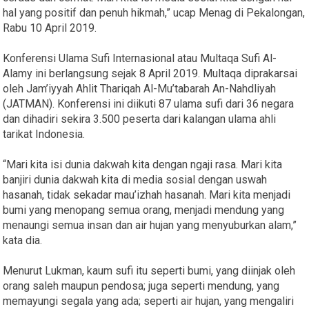
hal yang positif dan penuh hikmah,” ucap Menag di Pekalongan,
Rabu 10 April 2019.
Konferensi Ulama Sufi Internasional atau Multaqa Sufi Al-
Alamy ini berlangsung sejak 8 April 2019. Multaqa diprakarsai
oleh Jam’iyyah Ahlit Thariqah Al-Mu’tabarah An-Nahdliyah
(JATMAN). Konferensi ini diikuti 87 ulama sufi dari 36 negara
dan dihadiri sekira 3.500 peserta dari kalangan ulama ahli
tarikat Indonesia.
“Mari kita isi dunia dakwah kita dengan ngaji rasa. Mari kita
banjiri dunia dakwah kita di media sosial dengan uswah
hasanah, tidak sekadar mau’izhah hasanah. Mari kita menjadi
bumi yang menopang semua orang, menjadi mendung yang
menaungi semua insan dan air hujan yang menyuburkan alam,”
kata dia.
Menurut Lukman, kaum sufi itu seperti bumi, yang diinjak oleh
orang saleh maupun pendosa; juga seperti mendung, yang
memayungi segala yang ada; seperti air hujan, yang mengaliri