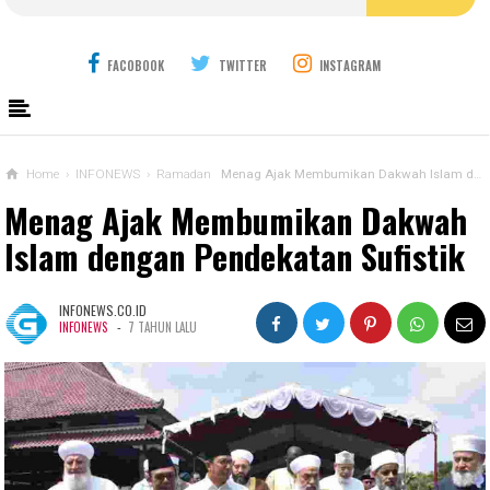
FACOBOOK
TWITTER
INSTAGRAM
Home
›
INFONEWS
›
Ramadan
Menag Ajak Membumikan Dakwah Islam dengan Pendekatan Sufistik
Menag Ajak Membumikan Dakwah
Islam dengan Pendekatan Sufistik
INFONEWS.CO.ID
-
INFONEWS
7 TAHUN LALU