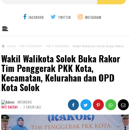
FACOBOOK
TWITTER
INSTAGRAM
Home
›
INFO DAERAH
›
INFO KRIMINAL
Wakil Walikota Solok Buka Rakor Tim Penggerak PKK Kota, Kecamatan, Kelurahan dan OPD Kota Solok
Wakil Walikota Solok Buka Rakor
Tim Penggerak PKK Kota,
Kecamatan, Kelurahan dan OPD
Kota Solok
INFONEWS
-
INFO DAERAH
3 TAHUN LALU