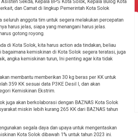
 Asisten Sekda, Kepala BPS Kota Solok, Kepala Bulog Kota
rkait, dan Camat di lingkup Pemerintah Kota Solok
seluruh anggota tim untuk segera melakukan percepatan
a harus jelas, siapa yang menangani harus jelas.
 harus gotong royong.
 di Kota Solok, kita harus action ada tindakan, beliau
pi bagaimana kemiskinan di Kota Solok segera teratasi, juga
k, angka kemiskinan turun, Ini penting agar kita tidak
ni akan membantu memberikan 30 kg beras per KK untuk
mlah 359 KK sesuai data P3KE Desil I, dan akan
gori Kemiskinan Ekstrim.
olok juga akan berkolaborasi dengan BAZNAS Kota Solok
yarakat miskin lebih kurang 265 KK dari BAZNAS tahun
mengunakan segala daya dan upaya untuk mengentaskan
skinan Kota Solok dibawah 1% untuk tahun 2023 ini.