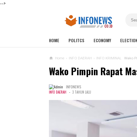
-->
HOME
POLITCS
ECONOMY
ELECTIO
Home
›
INFO DAERAH
›
INFO KRIMINAL
Wako Pi
Wako Pimpin Rapat Ma
INFONEWS
-
INFO DAERAH
3 TAHUN LALU