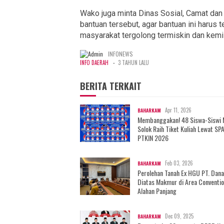
Wako juga minta Dinas Sosial, Camat dan
bantuan tersebut, agar bantuan ini harus t
masyarakat tergolong termiskin dan kemi
INFONEWS
-
INFO DAERAH
3 TAHUN LALU
BERITA TERKAIT
Apr 11, 2026
BAHARKAM
Membanggakan! 48 Siswa-Siswi
Solok Raih Tiket Kuliah Lewat SP
PTKIN 2026
Feb 03, 2026
BAHARKAM
Perolehan Tanah Ex HGU PT. Dan
Diatas Makmur di Area Conventio
Alahan Panjang
Dec 09, 2025
BAHARKAM