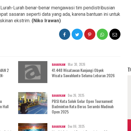
 Lurah-Lurah benar-benar mengawasi tim pendistribusian
epat sasaran seperti data yang ada, karena bantuan ini untuk
skinan ekstrim.
(Niko Irawan)
Mar 30, 2026
BAHARKAM
T
 MAN 2
41.448 Wisatawan Kunjungi Obyek
AN-
Wisata Sawahlunto Selama Lebaran 2026
Dec 26, 2025
BAHARKAM
au
PBSI Kota Solok Gelar Open Tournament
n Hall
Badminton Kota Beras Serambi Madinah
Open 2025
Dec 06, 2025
BAHARKAM