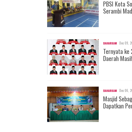
PBSI Kota S
Serambi Mad
Dec 09, 2
BAHARKAM
Ternyata ke 
Daerah Masi
Dec 06, 2
BAHARKAM
Masjid Seba
Dapatkan Pe