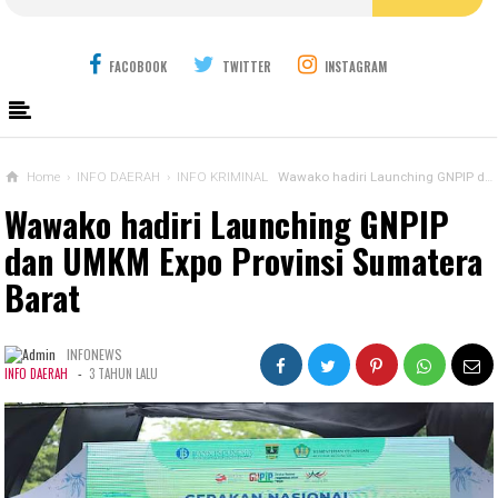
FACOBOOK
TWITTER
INSTAGRAM
Home
›
INFO DAERAH
›
INFO KRIMINAL
Wawako hadiri Launching GNPIP dan UMKM Expo Provinsi Sumatera Barat
Wawako hadiri Launching GNPIP
dan UMKM Expo Provinsi Sumatera
Barat
INFONEWS
-
INFO DAERAH
3 TAHUN LALU