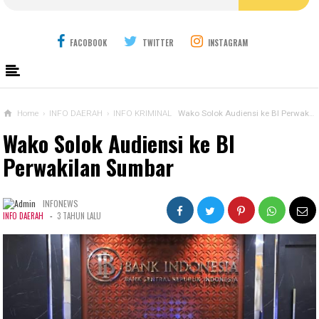
FACOBOOK
TWITTER
INSTAGRAM
Home
›
INFO DAERAH
›
INFO KRIMINAL
Wako Solok Audiensi ke BI Perwakilan Sumbar
Wako Solok Audiensi ke BI
Perwakilan Sumbar
INFONEWS
-
INFO DAERAH
3 TAHUN LALU