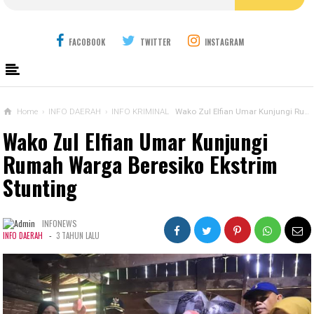
FACOBOOK
TWITTER
INSTAGRAM
Home
›
INFO DAERAH
›
INFO KRIMINAL
Wako Zul Elfian Umar Kunjungi Rumah Warga Beresiko Ekstrim Stunting
Wako Zul Elfian Umar Kunjungi
Rumah Warga Beresiko Ekstrim
Stunting
INFONEWS
-
INFO DAERAH
3 TAHUN LALU