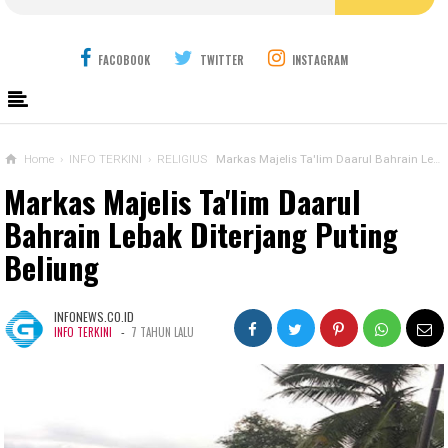
FACOBOOK
TWITTER
INSTAGRAM
Home
›
INFO TERKINI
›
RELIGIUS
Markas Majelis Ta'lim Daarul Bahrain Lebak Diterjang Puting Beliung
Markas Majelis Ta'lim Daarul
Bahrain Lebak Diterjang Puting
Beliung
INFONEWS.CO.ID
-
INFO TERKINI
7 TAHUN LALU