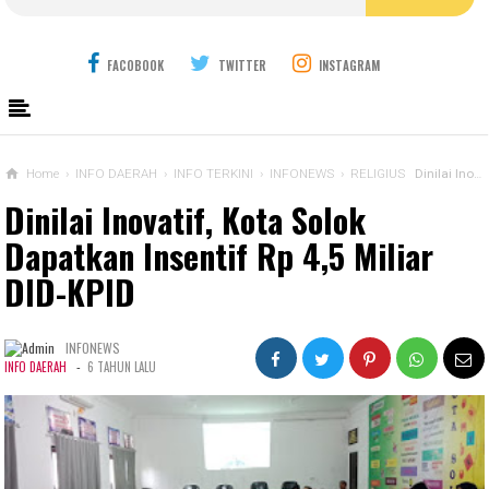
FACOBOOK
TWITTER
INSTAGRAM
Home
›
INFO DAERAH
›
INFO TERKINI
›
INFONEWS
›
RELIGIUS
Dinilai Inovatif, Kota Solok Dapatkan Insentif Rp 4,5 Miliar DID-KPID
Dinilai Inovatif, Kota Solok
Dapatkan Insentif Rp 4,5 Miliar
DID-KPID
INFONEWS
-
INFO DAERAH
6 TAHUN LALU