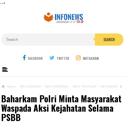
-->
SEARCH
FACOBOOK
TWITTER
INSTAGRAM
Home
›
INFO DAERAH
›
INFO KRIMINAL
›
INFO TNI POLRI
›
INFONEWS
Baharkam Polri Minta Masyarakat Waspada Aksi Kejahatan Selama PSBB
Baharkam Polri Minta Masyarakat
Waspada Aksi Kejahatan Selama
PSBB