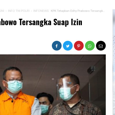
INI
›
INFO TNI POLRI
›
INFONEWS
KPK Tetapkan Edhy Prabowo Tersangka Suap Izin Ekspor Benih Lobster
bowo Tersangka Suap Izin