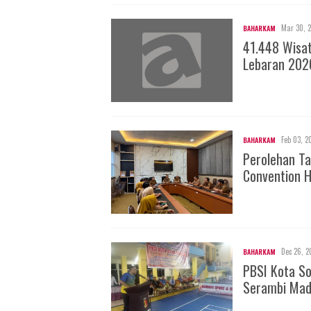
Mar 30, 
BAHARKAM
41.448 Wisa
Lebaran 202
Feb 03, 2
BAHARKAM
Perolehan Ta
Convention H
Dec 26, 2
BAHARKAM
PBSI Kota S
Serambi Mad