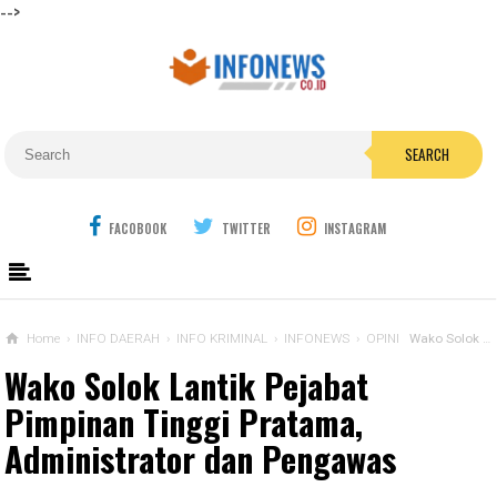
-->
SEARCH
FACOBOOK
TWITTER
INSTAGRAM
Home
›
INFO DAERAH
›
INFO KRIMINAL
›
INFONEWS
›
OPINI
Wako Solok Lantik Pejabat Pimpinan Tinggi Pratama, Administrator dan Pengawas
Wako Solok Lantik Pejabat
Pimpinan Tinggi Pratama,
Administrator dan Pengawas