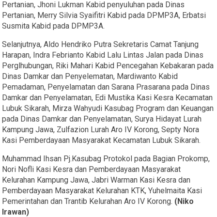
Pertanian, Jhoni Lukman Kabid penyuluhan pada Dinas
Pertanian, Merry Silvia Syaifitri Kabid pada DPMP3A, Erbatsi
Susmita Kabid pada DPMP3A.
Selanjutnya, Aldo Hendriko Putra Sekretaris Camat Tanjung
Harapan, Indra Febrianto Kabid Lalu Lintas Jalan pada Dinas
Perglhubungan, Riki Mahari Kabid Pencegahan Kebakaran pada
Dinas Damkar dan Penyelematan, Mardiwanto Kabid
Pemadaman, Penyelamatan dan Sarana Prasarana pada Dinas
Damkar dan Penyelamatan, Edi Mustika Kasi Kesra Kecamatan
Lubuk Sikarah, Mirza Wahyudi Kasubag Program dan Keuangan
pada Dinas Damkar dan Penyelamatan, Surya Hidayat Lurah
Kampung Jawa, Zulfazion Lurah Aro IV Korong, Septy Nora
Kasi Pemberdayaan Masyarakat Kecamatan Lubuk Sikarah.
Muhammad Ihsan Pj.Kasubag Protokol pada Bagian Prokomp,
Nori Nofli Kasi Kesra dan Pemberdayaan Masyarakat
Kelurahan Kampung Jawa, Jabri Warman Kasi Kesra dan
Pemberdayaan Masyarakat Kelurahan KTK, Yuhelmaita Kasi
Pemerintahan dan Trantib Kelurahan Aro IV Korong.
(Niko
Irawan)