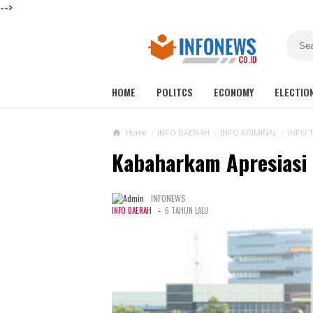
-->
HOME
POLITCS
ECONOMY
ELECTIO
Home
›
INFO DAERAH
›
INFO KRIMINAL
›
INFO 
Kabaharkam Apresiasi
INFONEWS
-
INFO DAERAH
6 TAHUN LALU