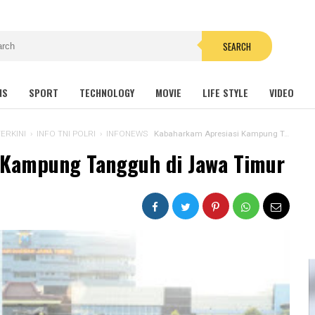
SEARCH
NS
SPORT
TECHNOLOGY
MOVIE
LIFE STYLE
VIDEO
TERKINI
›
INFO TNI POLRI
›
INFONEWS
Kabaharkam Apresiasi Kampung Tangguh di Jawa Timur
 Kampung Tangguh di Jawa Timur