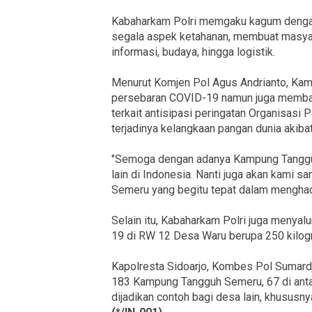
Kabaharkam Polri memgaku kagum deng
segala aspek ketahanan, membuat masyar
informasi, budaya, hingga logistik.
Menurut Komjen Pol Agus Andrianto, Kam
persebaran COVID-19 namun juga memban
terkait antisipasi peringatan Organisasi
terjadinya kelangkaan pangan dunia akib
"Semoga dengan adanya Kampung Tangguh
lain di Indonesia. Nanti juga akan kami 
Semeru yang begitu tepat dalam menghad
Selain itu, Kabaharkam Polri juga menya
19 di RW 12 Desa Waru berupa 250 kilogra
Kapolresta Sidoarjo, Kombes Pol Sumard
183 Kampung Tangguh Semeru, 67 di antar
dijadikan contoh bagi desa lain, khusus