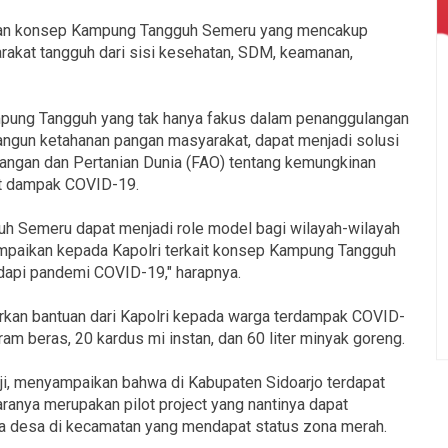
an konsep Kampung Tangguh Semeru yang mencakup
akat tangguh dari sisi kesehatan, SDM, keamanan,
pung Tangguh yang tak hanya fakus dalam penanggulangan
gun ketahanan pangan masyarakat, dapat menjadi solusi
 Pangan dan Pertanian Dunia (FAO) tentang kemungkinan
at dampak COVID-19.
 Semeru dapat menjadi role model bagi wilayah-wilayah
sampaikan kepada Kapolri terkait konsep Kampung Tangguh
api pandemi COVID-19," harapnya.
lurkan bantuan dari Kapolri kepada warga terdampak COVID-
m beras, 20 kardus mi instan, dan 60 liter minyak goreng.
ji, menyampaikan bahwa di Kabupaten Sidoarjo terdapat
anya merupakan pilot project yang nantinya dapat
nya desa di kecamatan yang mendapat status zona merah.