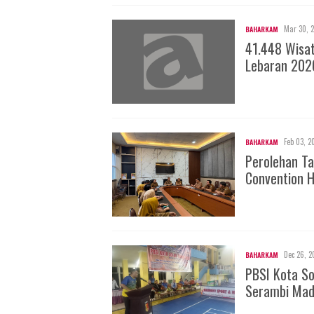
Mar 30, 
BAHARKAM
41.448 Wisa
Lebaran 202
Feb 03, 2
BAHARKAM
Perolehan Ta
Convention H
Dec 26, 2
BAHARKAM
PBSI Kota S
Serambi Mad