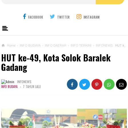
FACOBOOK
TWITTER
INSTAGRAM
Home
›
INFO BUDAYA
›
INFO DAERAH
›
INFO TERKINI
›
INFONEWS
HUT ke-49, Kota Solok Baralek Gadang
HUT ke-49, Kota Solok Baralek
Gadang
INFONEWS
-
INFO BUDAYA
7 TAHUN LALU