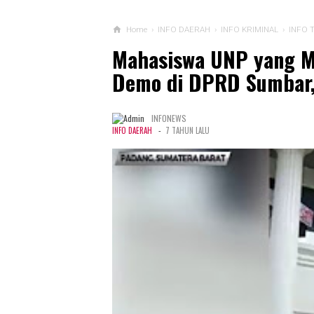
Home
›
INFO DAERAH
›
INFO KRIMINAL
›
INFO 
Mahasiswa UNP yang M
Demo di DPRD Sumbar,
INFONEWS
-
INFO DAERAH
7 TAHUN LALU