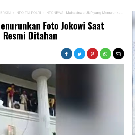
TERKINI
›
INFO TNI POLRI
›
INFONEWS
Mahasiswa UNP yang Menurunkan Foto Jokowi Saat Demo di DPRD Sumbar, Resmi Ditahan
enurunkan Foto Jokowi Saat
 Resmi Ditahan