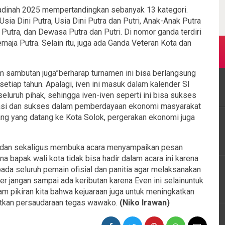
dinah 2025 mempertandingkan sebanyak 13 kategori.
 Usia Dini Putra, Usia Dini Putra dan Putri, Anak-Anak Putra
 Putra, dan Dewasa Putra dan Putri. Di nomor ganda terdiri
aja Putra. Selain itu, juga ada Ganda Veteran Kota dan
m sambutan juga”berharap turnamen ini bisa berlangsung
etiap tahun. Apalagi, iven ini masuk dalam kalender SI
eluruh pihak, sehingga iven-iven seperti ini bisa sukses
asi dan sukses dalam pemberdayaan ekonomi masyarakat
ng yang datang ke Kota Solok, pergerakan ekonomi juga
li dan sekaligus membuka acara menyampaikan pesan
a bapak wali kota tidak bisa hadir dalam acara ini karena
da seluruh pemain ofisial dan panitia agar melaksanakan
er jangan sampai ada keributan karena Even ini selainuntuk
m pikiran kita bahwa kejuaraan juga untuk meningkatkan
katkan persaudaraan tegas wawako.
(Niko Irawan)