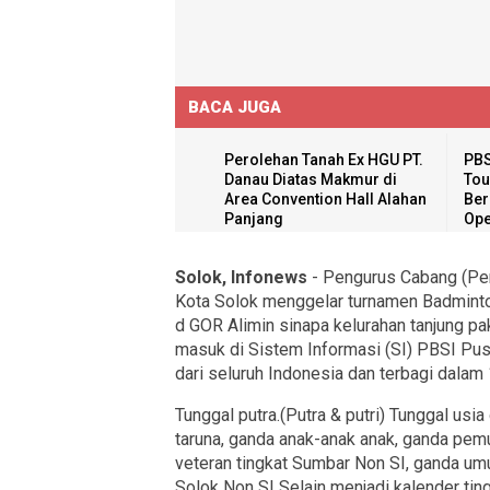
BACA JUGA
Perolehan Tanah Ex HGU PT.
PBS
Danau Diatas Makmur di
Tou
Area Convention Hall Alahan
Ber
Panjang
Ope
Solok, Infonews
- Pengurus Cabang (Pen
Kota Solok menggelar turnamen Badmint
d GOR Alimin sinapa kelurahan tanjung pa
masuk di Sistem Informasi (SI) PBSI Pusat
dari seluruh Indonesia dan terbagi dalam 
Tunggal putra.(Putra & putri) Tunggal usia
taruna, ganda anak-anak anak, ganda pem
veteran tingkat Sumbar Non SI, ganda u
Solok Non SI Selain menjadi kalender ting