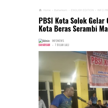
Home
›
Baharkam
›
ENGLISH EDITION
›
INFO P
PBSI Kota Solok Gelar
Kota Beras Serambi M
INFONEWS
-
BAHARKAM
7 BULAN LALU