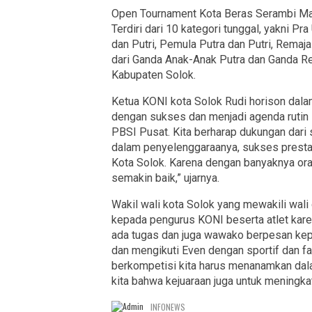
Open Tournament Kota Beras Serambi Ma
Terdiri dari 10 kategori tunggal, yakni Pra
dan Putri, Pemula Putra dan Putri, Remaja
dari Ganda Anak-Anak Putra dan Ganda Rem
Kabupaten Solok.
Ketua KONI kota Solok Rudi horison dala
dengan sukses dan menjadi agenda rutin s
PBSI Pusat. Kita berharap dukungan dari s
dalam penyelenggaraanya, sukses prest
Kota Solok. Karena dengan banyaknya ora
semakin baik,” ujarnya.
Wakil wali kota Solok yang mewakili wa
kepada pengurus KONI beserta atlet karen
ada tugas dan juga wawako berpesan kepa
dan mengikuti Even dengan sportif dan fa
berkompetisi kita harus menanamkan dala
kita bahwa kejuaraan juga untuk mening
INFONEWS