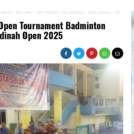
RIMBON
›
INFO BALI
›
INFO BEKASI
›
INFO BUDAYA
›
INFO DAERAH
›
INFO KRIMINAL
 Open Tournament Badminton
adinah Open 2025