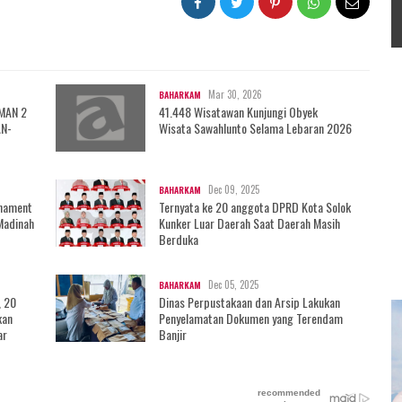
Mar 30, 2026
BAHARKAM
 MAN 2
41.448 Wisatawan Kunjungi Obyek
AN-
Wisata Sawahlunto Selama Lebaran 2026
Dec 09, 2025
BAHARKAM
rnament
Ternyata ke 20 anggota DPRD Kota Solok
Madinah
Kunker Luar Daerah Saat Daerah Masih
Berduka
Dec 05, 2025
BAHARKAM
, 20
Dinas Perpustakaan dan Arsip Lakukan
kan
Penyelamatan Dokumen yang Terendam
ar
Banjir