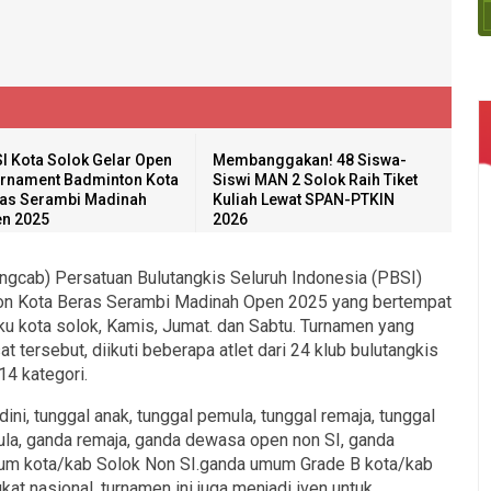
I Kota Solok Gelar Open
Membanggakan! 48 Siswa-
rnament Badminton Kota
Siswi MAN 2 Solok Raih Tiket
as Serambi Madinah
Kuliah Lewat SPAN-PTKIN
n 2025
2026
gcab) Persatuan Bulutangkis Seluruh Indonesia (PBSI)
on Kota Beras Serambi Madinah Open 2025 yang bertempat
ku kota solok, Kamis, Jumat. dan Sabtu. Turnamen yang
 tersebut, diikuti beberapa atlet dari 24 klub bulutangkis
14 kategori.
 dini, tunggal anak, tunggal pemula, tunggal remaja, tunggal
ula, ganda remaja, ganda dewasa open non SI, ganda
mum kota/kab Solok Non SI.ganda umum Grade B kota/kab
kat nasional, turnamen ini juga menjadi iven untuk