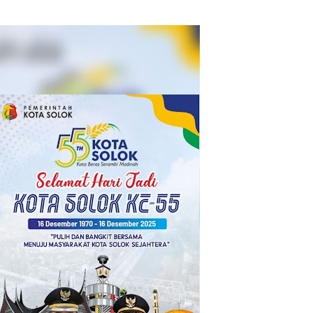
›
INFO SPORT
›
INFO TERKINI
›
INFO TNI POLRI
›
INFONEWS
›
OPINI
›
Polri