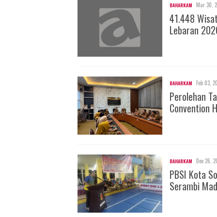
Mar 30, 
BAHARKAM
41.448 Wisa
Lebaran 202
Feb 03, 2
BAHARKAM
Perolehan Ta
Convention H
Dec 26, 2
BAHARKAM
PBSI Kota S
Serambi Mad