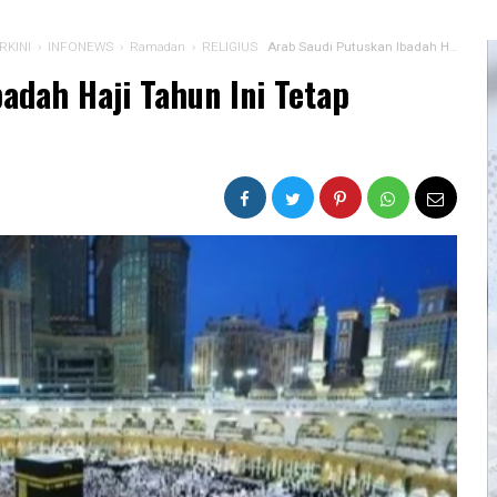
RKINI
›
INFONEWS
›
Ramadan
›
RELIGIUS
Arab Saudi Putuskan Ibadah Haji Tahun Ini Tetap Berlangsung
adah Haji Tahun Ini Tetap