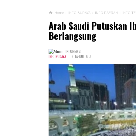
Home
›
INFO BUDAYA
›
INFO DAERAH
›
INFO TE
Arab Saudi Putuskan Ib
Berlangsung
INFONEWS
-
INFO BUDAYA
6 TAHUN LALU