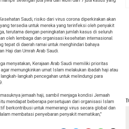
hampir setengah juta jiwa dan lebih dari 7 juta kasus yang
sehatan Saudi, risiko dari virus corona diperkirakan akan
 yang tersedia untuk mereka yang terinfeksi oleh penyakit
aga, terutama dengan peningkatan jumlah kasus di seluruh
kan oleh lembaga dan organisasi kesehatan internasional.
ng tepat di daerah ramai untuk menghindari bahaya
n Haji dan Umrah Arab Saudi.
ga menyatakan, Kerajaan Arab Saudi memiliki prioritas
 agar memungkinkan umat Islam melakukan ibadah haji atau
langkah-langkah pencegahan untuk melindungi para
9.
masuknya jemaah haji, sambil menjaga kondisi Jemaah
T
itu mendapat beberapa persetujuan dari organisasi Islam
ktif berkontribusi untuk memerangi virus secara global dan
dalam membatasi penyebaran penyakit mematikan,"