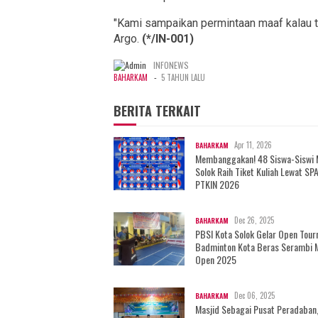
"Kami sampaikan permintaan maaf kalau t
Argo.
(*/IN-001)
INFONEWS
-
BAHARKAM
5 TAHUN LALU
BERITA TERKAIT
Apr 11, 2026
BAHARKAM
Membanggakan! 48 Siswa-Siswi
Solok Raih Tiket Kuliah Lewat SP
PTKIN 2026
Dec 26, 2025
BAHARKAM
PBSI Kota Solok Gelar Open Tou
Badminton Kota Beras Serambi 
Open 2025
Dec 06, 2025
BAHARKAM
Masjid Sebagai Pusat Peradaban