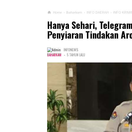
Home
›
Baharkam
›
INFO DAERAH
›
INFO KRIMI
Hanya Sehari, Telegra
Penyiaran Tindakan Aro
INFONEWS
-
BAHARKAM
5 TAHUN LALU