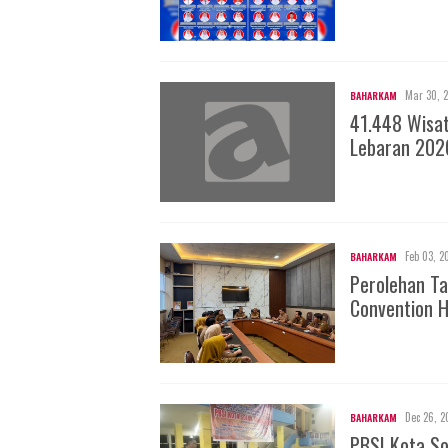
Mar 30, 
BAHARKAM
41.448 Wisa
Lebaran 202
Feb 03, 2
BAHARKAM
Perolehan Ta
Convention H
Dec 26, 2
BAHARKAM
PBSI Kota S