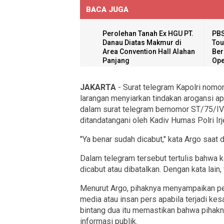
BACA JUGA
Perolehan Tanah Ex HGU PT.
PBS
Danau Diatas Makmur di
Tou
Area Convention Hall Alahan
Ber
Panjang
Ope
JAKARTA
- Surat telegram Kapolri nomor
larangan menyiarkan tindakan arogansi ap
dalam surat telegram bernomor ST/75/IV/
ditandatangani oleh Kadiv Humas Polri Ir
"Ya benar sudah dicabut," kata Argo saat d
Dalam telegram tersebut tertulis bahwa 
dicabut atau dibatalkan. Dengan kata lai
Menurut Argo, pihaknya menyampaikan 
media atau insan pers apabila terjadi kes
bintang dua itu memastikan bahwa pihak
informasi publik.