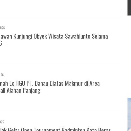
2026
tawan Kunjungi Obyek Wisata Sawahlunto Selama
6
026
nah Ex HGU PT. Danau Diatas Makmur di Area
all Alahan Panjang
025
olok Gelar Open Tournament Badminton Kota Beras