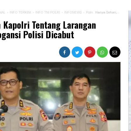
NAL
›
INFO TERKINI
›
INFO TNI POLRI
›
INFONEWS
›
Polri
Hanya Sehari, Telegram Kapolri Tentang Larangan Penyiaran Tindakan Arogansi Polisi Dicabut
m Kapolri Tentang Larangan
gansi Polisi Dicabut