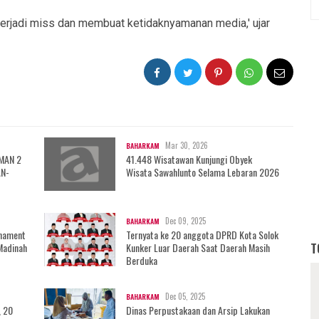
erjadi miss dan membuat ketidaknyamanan media,' ujar
Mar 30, 2026
BAHARKAM
 MAN 2
41.448 Wisatawan Kunjungi Obyek
AN-
Wisata Sawahlunto Selama Lebaran 2026
Dec 09, 2025
BAHARKAM
rnament
Ternyata ke 20 anggota DPRD Kota Solok
T
Madinah
Kunker Luar Daerah Saat Daerah Masih
Berduka
Dec 05, 2025
BAHARKAM
, 20
Dinas Perpustakaan dan Arsip Lakukan