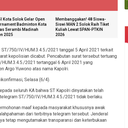
I Kota Solok Gelar Open
Membanggakan! 48 Siswa-
rnament Badminton Kota
Siswi MAN 2 Solok Raih Tiket
as Serambi Madinah
Kuliah Lewat SPAN-PTKIN
n 2025
2026
 ST/750/IV/HUM.3.4.5./2021 tanggal 5 April 2021 terkait
arat kepolisian dicabut. Pencabutan surat tersebut tertuang
HUM.3.4.5./2021 tertanggal 6 April 2021 yang
jen Argo Yuwono atas nama Kapolri.
ikonfirmasi, Selasa (6/4).
kepada seluruh KA bahwa ST Kapolri dinyatakan telah
n, telegram ST/750/IV/HUM.3.4.5./2021 tidak berlaku.
permohonan maaf kepada masyarakat khususnya awak
alahpahaman dari terbitnya telegram tersebut. Jenderal
nya tetap mengutamakan transparansi dan keterbukaan