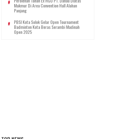
Perolehan Tanah Ex HGU PT. Danau Diatas
Makmur Di Area Convention Hall Alahan
Panjang
PBSI Kota Solok Gelar Open Tournament
Badminton Kota Beras Serambi Madinah
Open 2025