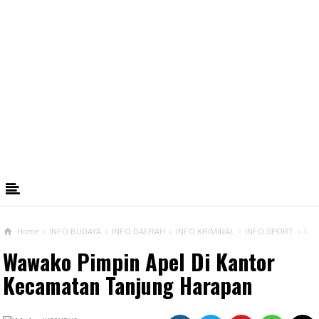
Home
›
INFO BUDAYA
›
INFO DAERAH
›
INFO KRIMINAL
›
INFO SPORT
›
INFO TERKINI
Wawako Pimpin Apel Di Kantor
Kecamatan Tanjung Harapan