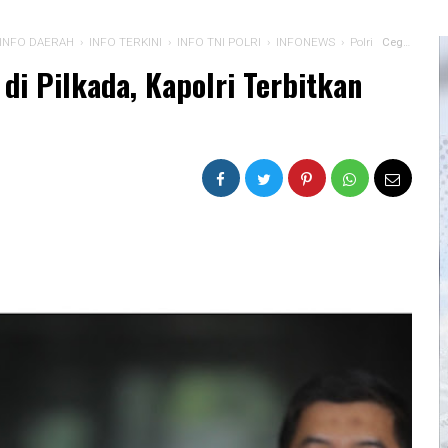
INFO DAERAH
›
INFO TERKINI
›
INFO TNI POLRI
›
INFONEWS
›
Polri
Cegah Klaster Covid-19 di Pilkada, Kapolri Terbitkan Maklumat
di Pilkada, Kapolri Terbitkan