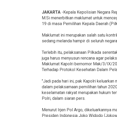
JAKARTA
-Kepala Kepolisian Negara Repu
M.Si menerbitkan maklumat untuk mencega
19 di masa Pemilihan Kepala Daerah (Pil
Maklumat ini merupakan salah satu kontr
sedang melanda hampir di seluruh negara 
Terlebih itu, pelaksanaan Pilkada serent
juga harus menyusun rencana agar pelaksa
Maklumat Kapolri bernomor Mak/3/IX/202
Terhadap Protokol Kesehatan Dalam Pela
"Jadi pada hari ini, pak Kapolri keluark
dalam pelaksamaan pemilihan tahun 2020
keselamatan rakyat merupakan hukum tert
Polri, dalam siaran pers.
Menurut Irjen Pol Argo, dikeluarkannya ma
Presiden Indonesia Joko Widodo (Jokowi)