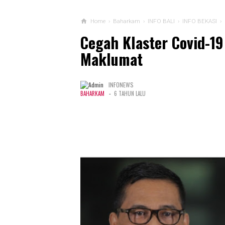
Home
›
Baharkam
›
INFO BALI
›
INFO BEKASI
›
Cegah Klaster Covid-19 
Maklumat
INFONEWS
-
BAHARKAM
6 TAHUN LALU