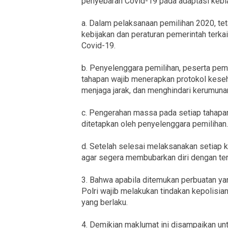
penyebaran Covid-19 pada adaptasi kebia
a. Dalam pelaksanaan pemilihan 2020, t
kebijakan dan peraturan pemerintah terka
Covid-19.
b. Penyelenggara pemilihan, peserta pemil
tahapan wajib menerapkan protokol kese
menjaga jarak, dan menghindari kerumuna
c. Pengerahan massa pada setiap tahapan
ditetapkan oleh penyelenggara pemilihan.
d. Setelah selesai melaksanakan setiap k
agar segera membubarkan diri dengan terti
3. Bahwa apabila ditemukan perbuatan ya
Polri wajib melakukan tindakan kepolisi
yang berlaku.
4. Demikian maklumat ini disampaikan unt