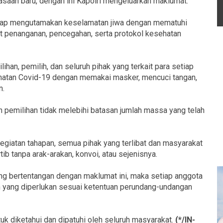
saan baru, dengan ini Kapolri mengeluarkan maklumat:
etap mengutamakan keselamatan jiwa dengan mematuhi
it penanganan, pencegahan, serta protokol kesehatan
ihan, pemilih, dan seluruh pihak yang terkait para setiap
hatan Covid-19 dengan memakai masker, mencuci tangan,
n.
 pemilihan tidak melebihi batasan jumlah massa yang telah
egiatan tahapan, semua pihak yang terlibat dan masyarakat
b tanpa arak-arakan, konvoi, atau sejenisnya.
ng bertentangan dengan maklumat ini, maka setiap anggota
an yang diperlukan sesuai ketentuan perundang-undangan
uk diketahui dan dipatuhi oleh seluruh masyarakat.
(*/IN-