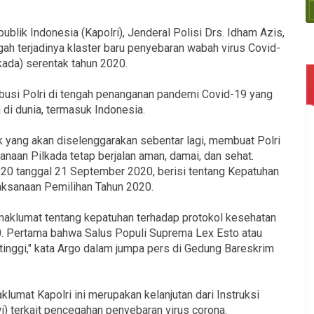
blik Indonesia (Kapolri), Jenderal Polisi Drs. Idham Azis,
h terjadinya klaster baru penyebaran wabah virus Covid-
kada) serentak tahun 2020.
ibusi Polri di tengah penanganan pandemi Covid-19 yang
di dunia, termasuk Indonesia.
ak yang akan diselenggarakan sebentar lagi, membuat Polri
naan Pilkada tetap berjalan aman, damai, dan sehat.
0 tanggal 21 September 2020, berisi tentang Kepatuhan
ksanaan Pemilihan Tahun 2020.
an maklumat tentang kepatuhan terhadap protokol kesehatan
. Pertama bahwa Salus Populi Suprema Lex Esto atau
inggi," kata Argo dalam jumpa pers di Gedung Bareskrim
klumat Kapolri ini merupakan kelanjutan dari Instruksi
 terkait pencegahan penyebaran virus corona.