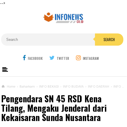
-->
SEARCH
FACOBOOK
TWITTER
INSTAGRAM
Home
›
Baharkam
›
INFO BEKASI
›
INFO BUDAYA
›
INFO DAERAH
›
INFO KRIMINAL
Pengendara SN 45 RSD Kena
Tilang, Mengaku Jenderal dari
Kekaisaran Sunda Nusantara