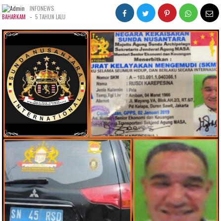
INFONEWS
-
BAHARKAM
5 TAHUN LALU