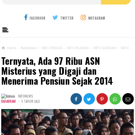
FACOBOOK
TWITTER
INSTAGRAM
Home
›
Baharkam
›
INFO BEKASI
›
INFO BUDAYA
›
INFO DAERAH
›
INFO KRIMINAL
Ternyata, Ada 97 Ribu ASN
Misterius yang Digaji dan
Menerima Pensiun Sejak 2014
INFONEWS
-
BAHARKAM
5 TAHUN LALU