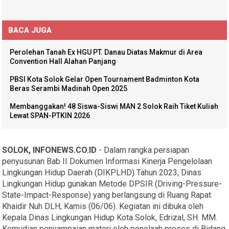
BACA JUGA
Perolehan Tanah Ex HGU PT. Danau Diatas Makmur di Area
Convention Hall Alahan Panjang
PBSI Kota Solok Gelar Open Tournament Badminton Kota
Beras Serambi Madinah Open 2025
Membanggakan! 48 Siswa-Siswi MAN 2 Solok Raih Tiket Kuliah
Lewat SPAN-PTKIN 2026
SOLOK, INFONEWS.CO.ID
- Dalam rangka persiapan
penyusunan Bab II Dokumen Informasi Kinerja Pengelolaan
Lingkungan Hidup Daerah (DIKPLHD) Tahun 2023, Dinas
Lingkungan Hidup gunakan Metode DPSIR (Driving-Pressure-
State-Impact-Response) yang berlangsung di Ruang Rapat
Khaidir Nuh DLH, Kamis (06/06). Kegiatan ini dibuka oleh
Kepala Dinas Lingkungan Hidup Kota Solok, Edrizal, SH. MM.
Kemudian penyampaian materi oleh penelaah proses di Bidang