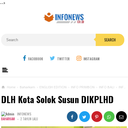
-->
SEARCH
FACOBOOK
TWITTER
INSTAGRAM
Home
›
Baharkam
›
ENGLISH EDITION
›
INFO PRIMBON
›
INFO BALI
›
INFO BEKASI
DLH Kota Solok Susun DIKPLHD
INFONEWS
-
BAHARKAM
2 TAHUN LALU