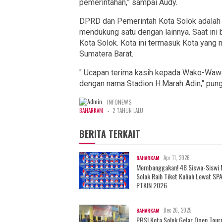
pemerintahan,” sampai Audy.
DPRD dan Pemerintah Kota Solok adalah h
mendukung satu dengan lainnya. Saat ini 
Kota Solok. Kota ini termasuk Kota yang 
Sumatera Barat.
" Ucapan terima kasih kepada Wako-Waw
dengan nama Stadion H.Marah Adin," pu
INFONEWS
-
BAHARKAM
2 TAHUN LALU
BERITA TERKAIT
Apr 11, 2026
BAHARKAM
Membanggakan! 48 Siswa-Siswi
Solok Raih Tiket Kuliah Lewat SP
PTKIN 2026
Dec 26, 2025
BAHARKAM
PBSI Kota Solok Gelar Open Tou