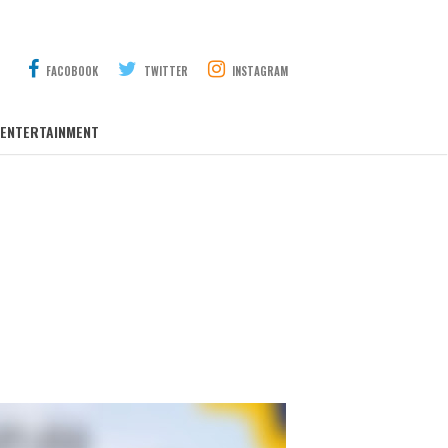
FACOBOOK
TWITTER
INSTAGRAM
ENTERTAINMENT
›
INFO SPORT
›
INFO TERKINI
›
INFO TNI POLRI
›
INFONEWS
›
OPINI
›
Polri