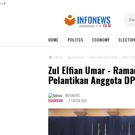
-->
HOME
POLITCS
ECONOMY
ELECTIO
Home
›
Baharkam
›
ENGLISH EDITION
›
INFO P
Zul Elfian Umar - Rama
Pelantikan Anggota D
INFONEWS
-
BAHARKAM
2 TAHUN LALU