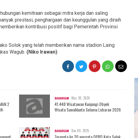
ubungan kemitraan sebagai mitra kerja dan saling
banyak prestasi, penghargaan dan keunggulan yang diraih
memberikan kontribusi positif bagi Pemerintah Provinsi
ako Solok yang telah memberikan nama stadion Laing
ngkas Wagub.
(Niko Irawan)
Mar 30, 2026
BAHARKAM
 MAN 2
41.448 Wisatawan Kunjungi Obyek
AN-
Wisata Sawahlunto Selama Lebaran 2026
Dec 09, 2025
BAHARKAM
rnament
Ternyata ke 20 anggota DPRD Kota Solok