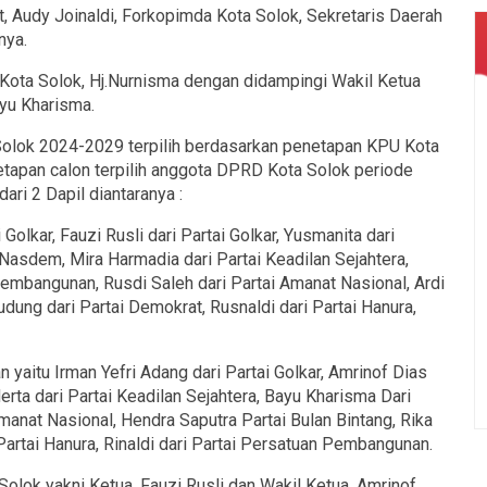
t, Audy Joinaldi, Forkopimda Kota Solok, Sekretaris Daerah
nya.
 Kota Solok, Hj.Nurnisma dengan didampingi Wakil Ketua
yu Kharisma.
olok 2024-2029 terpilih berdasarkan penetapan KPU Kota
tapan calon terpilih anggota DPRD Kota Solok periode
ri 2 Dapil diantaranya :
 Golkar, Fauzi Rusli dari Partai Golkar, Yusmanita dari
 Nasdem, Mira Harmadia dari Partai Keadilan Sejahtera,
embangunan, Rusdi Saleh dari Partai Amanat Nasional, Ardi
udung dari Partai Demokrat, Rusnaldi dari Partai Hanura,
n yaitu Irman Yefri Adang dari Partai Golkar, Amrinof Dias
rta dari Partai Keadilan Sejahtera, Bayu Kharisma Dari
manat Nasional, Hendra Saputra Partai Bulan Bintang, Rika
 Partai Hanura, Rinaldi dari Partai Persatuan Pembangunan.
ok yakni Ketua, Fauzi Rusli dan Wakil Ketua, Amrinof