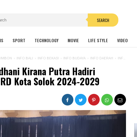
SEARCH
NS
SPORT
TECHNOLOGY
MOVIE
LIFE STYLE
VIDEO
RIMBON
›
INFO BALI
›
INFO BEKASI
›
INFO BUDAYA
›
INFO DAERAH
›
INFO KRIMINAL
dhani Kirana Putra Hadiri
PRD Kota Solok 2024-2029