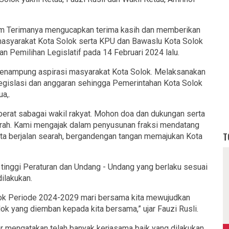
am Terimanya mengucapkan terima kasih dan memberikan
masyarakat Kota Solok serta KPU dan Bawaslu Kota Solok
 Pemilihan Legislatif pada 14 Februari 2024 lalu.
p menampung aspirasi masyarakat Kota Solok. Melaksanakan
egislasi dan anggaran sehingga Pemerintahan Kota Solok
a,.
erat sabagai wakil rakyat. Mohon doa dan dukungan serta
erah. Kami mengajak dalam penyusunan fraksi mendatang
T
ta berjalan searah, bergandengan tangan memajukan Kota
 tinggi Peraturan dan Undang - Undang yang berlaku sesuai
ilakukan.
ok Periode 2024-2029 mari bersama kita mewujudkan
k yang diemban kepada kita bersama,” ujar Fauzi Rusli.
ar mengatakan telah banyak kerjasama baik yang dilakukan