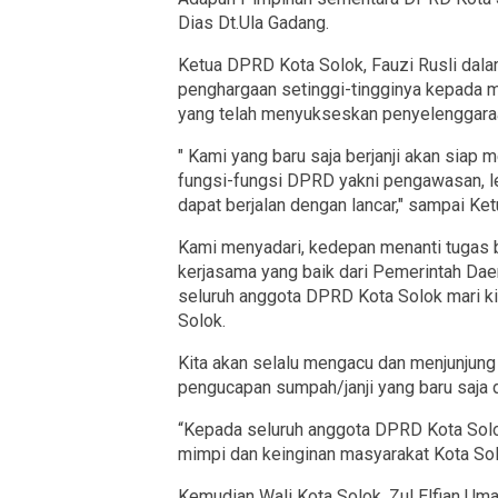
Dias Dt.Ula Gadang.
Ketua DPRD Kota Solok, Fauzi Rusli dal
penghargaan setinggi-tingginya kepada 
yang telah menyukseskan penyelenggaraan
" Kami yang baru saja berjanji akan sia
fungsi-fungsi DPRD yakni pengawasan, l
dapat berjalan dengan lancar," sampai Ketu
Kami menyadari, kedepan menanti tugas b
kerjasama yang baik dari Pemerintah Da
seluruh anggota DPRD Kota Solok mari ki
Solok.
Kita akan selalu mengacu dan menjunjung
pengucapan sumpah/janji yang baru saja d
“Kepada seluruh anggota DPRD Kota Sol
mimpi dan keinginan masyarakat Kota Solo
Kemudian Wali Kota Solok, Zul Elfian Um