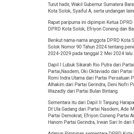
Turut hadir, Wakil Gubernur Sumatera Bara
Kota Solok, Syaiful A, serta undangan lain
Rapat paripurna ini dipimpin Ketua DPRD
DPRD Kota Solok, Efriyon Coneng dan Ba
Berikut nama-nama anggota DPRD Kota S
Solok Nomor 90 Tahun 2024 tentang pene
2024-2029 pada tanggal 2 Mei 2024 lalu da
Dapil I Lubuk Sikarah Rio Putra dari Partai
Partai,Nasdem, Oki Oktaviado dari Partai
Romi Indra Utama dari Partai Persatuan P
Alhakim dari Partai Gerindra, Deni Nofri P
Wazadly dari Partai Bulan Bintang.
Sementara itu dari Dapil II Tanjung Harapa
Dt Ula Gadang dari Partai Nasdem, Ade Me
Partai Demokrat, Efriyon Coneng Partai A
Hanom Partai Gerindra, Irwan Sari In dari
Adapun Pimpinan sementara DPRD Kota Sol