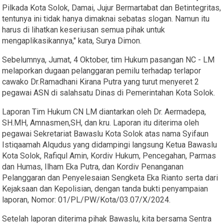
Pilkada Kota Solok, Damai, Jujur Bermartabat dan Betintegritas,
tentunya ini tidak hanya dimaknai sebatas slogan. Namun itu
harus di lihatkan keseriusan semua pihak untuk
mengaplikasikannya," kata, Surya Dimon.
Sebelumnya, Jumat, 4 Oktober, tim Hukum pasangan NC - LM
melaporkan dugaan pelanggaran pemilu terhadap terlapor
cawako Dr.Ramadhani Kirana Putra yang turut menyeret 2
pegawai ASN di salahsatu Dinas di Pemerintahan Kota Solok.
Laporan Tim Hukum CN LM diantarkan oleh Dr. Aermadepa,
SH.MH, Amnasmen,SH, dan kru. Laporan itu diterima oleh
pegawai Sekretariat Bawaslu Kota Solok atas nama Syifaun
Istiqaamah Alqudus yang didampingi langsung Ketua Bawaslu
Kota Solok, Rafiqul Amin, Kordiv Hukum, Pencegahan, Parmas
dan Humas, Ilham Eka Putra, dan Kordiv Penanganan
Pelanggaran dan Penyelesaian Sengketa Eka Rianto serta dari
Kejaksaan dan Kepolisian, dengan tanda bukti penyampaian
laporan, Nomor: 01/PL/PW/Kota/03.07/X/2024.
Setelah laporan diterima pihak Bawaslu, kita bersama Sentra