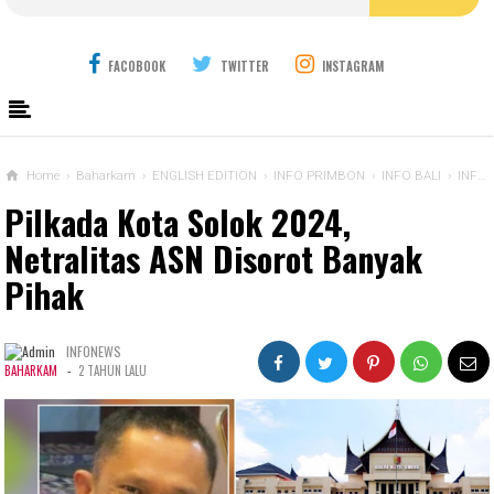
FACOBOOK
TWITTER
INSTAGRAM
Home
›
Baharkam
›
ENGLISH EDITION
›
INFO PRIMBON
›
INFO BALI
›
INFO BEKASI
Pilkada Kota Solok 2024,
Netralitas ASN Disorot Banyak
Pihak
INFONEWS
-
BAHARKAM
2 TAHUN LALU