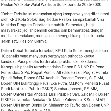
Paslon Walikota-Wakil Walikota Solok periode 2025-2030.
"Debat Terbuka ini merupakan ajang kampanye yang difasilitasi
oleh KPU Kota Solok. Bagi kedua Paslon, sampaikanlah Visi
Misi dan Program Prioritas ke publik. Sementara, bagi
masyarakat, jadilah pemilih cerdas dan bermartabat, dengan
melihat, mendalami, menilai dan meneguhkan pilihan kepada
salah satu Paslon," ujarnya.
Dalam Debat Terbuka tersebut, KPU Kota Solok menghadirkan
10 panelis yang menyusun pertanyaan terhadap kedua
kandidat. Para panelis terdiri atas praktisi dan akademisi.
Kesepuluh panelis tersebut adalah Dosen FIS UNP Dr. Reno
Fernandes, S.Pd, Pegiat Pemilu Alfadila Hasan, Pegiat Pemilu
Epaldi Bahar, Dosen STIA Adabiah Padang Fahrezi, S.IP, MA,
Dosen UIN Bukittinggi Fauzi Eka Putra, M.I.Kom, Peneliti Pusat
Studi Kebijakan Publik (PSKP) Sumbar Jonnedi, SE, MM,
Dosen Universitas Andalas Lusi Puspika Sari, S.IP, M.IP, Dosen
FISIP Universitas Andalas Dr. Malse Yulivestra, S.Sos, M.AP,
Dosen UIN Imam Bonjol Dr. Muhammad Taufik, dan Dosen UNP
Dr. Wirdanengsih, S.Sos, M.Si.