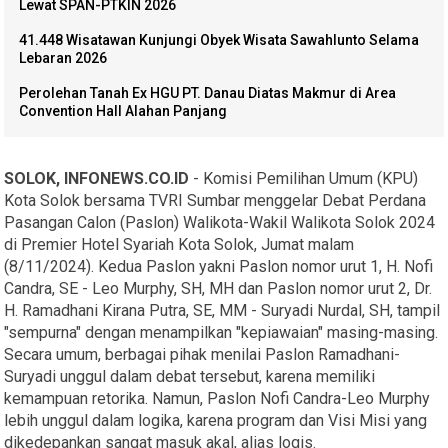
Lewat SPAN-PTKIN 2026
41.448 Wisatawan Kunjungi Obyek Wisata Sawahlunto Selama
Lebaran 2026
Perolehan Tanah Ex HGU PT. Danau Diatas Makmur di Area
Convention Hall Alahan Panjang
SOLOK, INFONEWS.CO.ID
- Komisi Pemilihan Umum (KPU)
Kota Solok bersama TVRI Sumbar menggelar Debat Perdana
Pasangan Calon (Paslon) Walikota-Wakil Walikota Solok 2024
di Premier Hotel Syariah Kota Solok, Jumat malam
(8/11/2024). Kedua Paslon yakni Paslon nomor urut 1, H. Nofi
Candra, SE - Leo Murphy, SH, MH dan Paslon nomor urut 2, Dr.
H. Ramadhani Kirana Putra, SE, MM - Suryadi Nurdal, SH, tampil
"sempurna" dengan menampilkan "kepiawaian" masing-masing.
Secara umum, berbagai pihak menilai Paslon Ramadhani-
Suryadi unggul dalam debat tersebut, karena memiliki
kemampuan retorika. Namun, Paslon Nofi Candra-Leo Murphy
lebih unggul dalam logika, karena program dan Visi Misi yang
dikedepankan sangat masuk akal, alias logis.