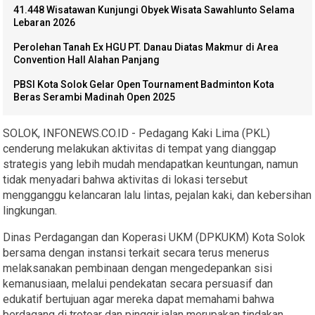
41.448 Wisatawan Kunjungi Obyek Wisata Sawahlunto Selama
Lebaran 2026
Perolehan Tanah Ex HGU PT. Danau Diatas Makmur di Area
Convention Hall Alahan Panjang
PBSI Kota Solok Gelar Open Tournament Badminton Kota
Beras Serambi Madinah Open 2025
SOLOK, INFONEWS.CO.ID - Pedagang Kaki Lima (PKL)
cenderung melakukan aktivitas di tempat yang dianggap
strategis yang lebih mudah mendapatkan keuntungan, namun
tidak menyadari bahwa aktivitas di lokasi tersebut
mengganggu kelancaran lalu lintas, pejalan kaki, dan kebersihan
lingkungan.
Dinas Perdagangan dan Koperasi UKM (DPKUKM) Kota Solok
bersama dengan instansi terkait secara terus menerus
melaksanakan pembinaan dengan mengedepankan sisi
kemanusiaan, melalui pendekatan secara persuasif dan
edukatif bertujuan agar mereka dapat memahami bahwa
berdagang di trotoar dan pinggir jalan merupakan tindakan