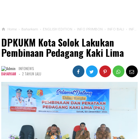
Home
›
Baharkam
›
ENGLISH EDITION
›
INFO PRIMBON
›
INFO BALI
›
INFO BEKASI
DPKUKM Kota Solok Lakukan
Pembinaan Pedagang Kaki Lima
INFONEWS
-
BAHARKAM
2 TAHUN LALU