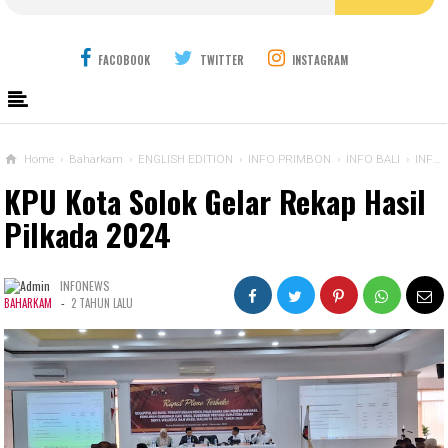
FACOBOOK
TWITTER
INSTAGRAM
Home
›
Baharkam
›
ENGLISH EDITION
›
INFO PRIMBON
›
INFO BALI
›
INFO BEKASI
KPU Kota Solok Gelar Rekap Hasil
Pilkada 2024
INFONEWS
-
BAHARKAM
2 TAHUN LALU