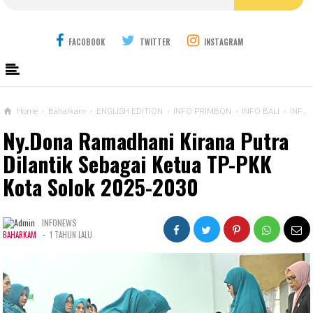
FACOBOOK
TWITTER
INSTAGRAM
Home
›
Baharkam
›
ENGLISH EDITION
›
INFO PRIMBON
›
INFO BALI
›
INFO BEKASI
Ny.Dona Ramadhani Kirana Putra
Dilantik Sebagai Ketua TP-PKK
Kota Solok 2025-2030
INFONEWS
-
BAHARKAM
1 TAHUN LALU